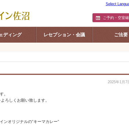
Select Langu
ご予約・空室確
ェディング
レセプション・会議
ご法要
2025年1月7
す。
をよろしくお願い致します。
！
インオリジナルの”キーマカレー”